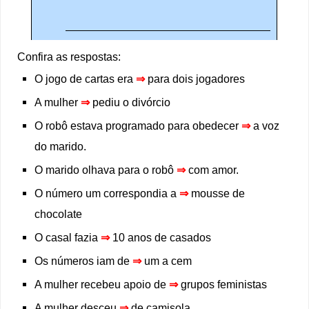
Confira as respostas:
O jogo de cartas era
⇒
para dois jogadores
A mulher
⇒
pediu o divórcio
O robô estava programado para obedecer
⇒
a voz
do marido.
O marido olhava para o robô
⇒
com amor.
O número um correspondia a
⇒
mousse de
chocolate
O casal fazia
⇒
10 anos de casados
Os números iam de
⇒
um a cem
A mulher recebeu apoio de
⇒
grupos feministas
A mulher desceu
⇒
de camisola.