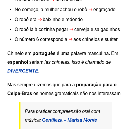
No começo, a mulher achou o robô
⇒
engraçado
O robô era
⇒
baixinho e redondo
O robô ia à cozinha pegar
⇒
cerveja e salgadinhos
O número 6 correspondia
⇒
aos chinelos e suéter
Chinelo em
português
é uma palavra masculina. Em
espanhol
seriam
las chinelas. Isso é chamado de
DIVERGENTE
.
Mas sempre dizemos que para a
preparação para o
Celpe-Bras
os nomes gramaticais não nos interessam.
Para praticar compreensão oral com
música:
Gentileza – Marisa Monte