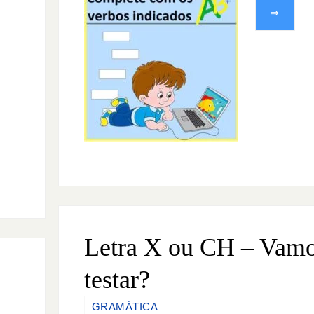
⇒
Letra X ou CH – Vam
testar?
-
GRAMÁTICA