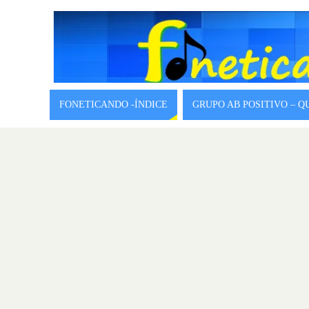
FONETICANDO -ÍNDICE
GRUPO AB POSITIVO – 