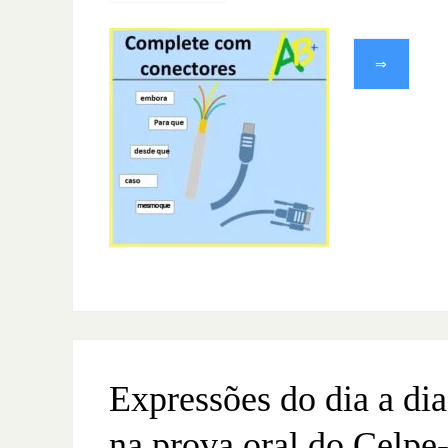
⇒
Expressões do dia a dia
na prova oral do Celpe