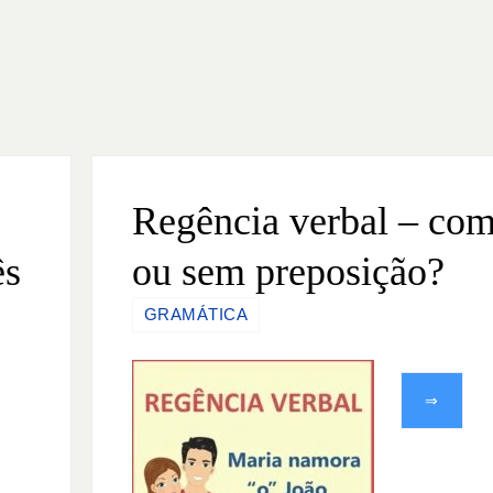
Regência verbal – co
ês
ou sem preposição?
GRAMÁTICA
⇒