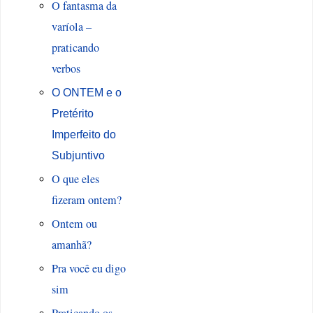
O fantasma da
varíola –
praticando
verbos
O ONTEM e o
Pretérito
Imperfeito do
Subjuntivo
O que eles
fizeram ontem?
Ontem ou
amanhã?
Pra você eu digo
sim