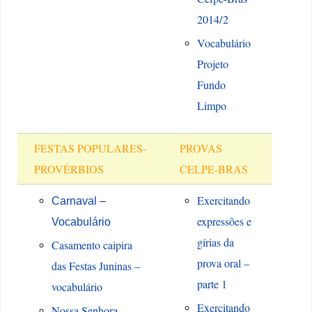
2014/2
Vocabulário
Projeto
Fundo
Limpo
FESTAS POPULARES-
PROVAS
PROVÉRBIOS
CELPE-BRAS
Exercitando
Carnaval –
expressões e
Vocabulário
gírias da
Casamento caipira
prova oral –
das Festas Juninas –
parte 1
vocabulário
Exercitando
Nossa Senhora