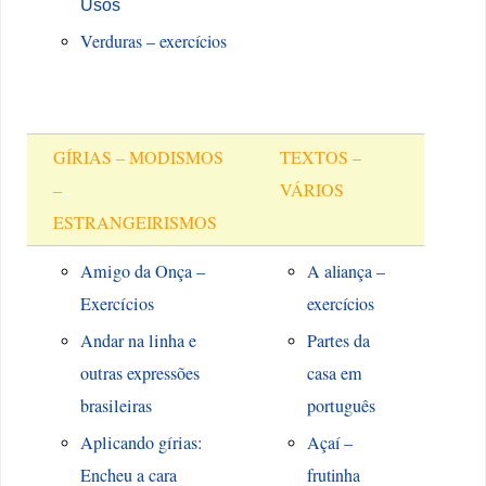
Usos
Verduras – exercícios
GÍRIAS – MODISMOS
TEXTOS –
–
VÁRIOS
ESTRANGEIRISMOS
Amigo da Onça –
A aliança –
Exercícios
exercícios
Andar na linha e
Partes da
outras expressões
casa em
brasileiras
português
Aplicando gírias:
Açaí –
Encheu a cara
frutinha