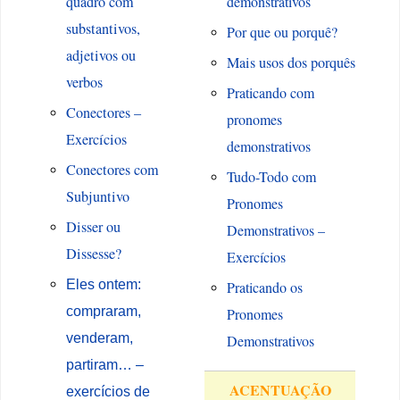
quadro com
demonstrativos
substantivos,
Por q
ue ou porquê?
adjetivos ou
Mais usos dos porquês
verbos
Praticando com
Conectores –
pronomes
Exercícios
demonstrativos
Conectores com
Tudo-Todo com
Subjuntivo
Pronomes
Disser ou
Demonstrativos –
Dissesse?
Exercícios
Eles ontem:
Praticando os
compraram,
Pronomes
venderam,
Demonstrativos
partiram… –
ACENTUAÇÃO
exercícios de