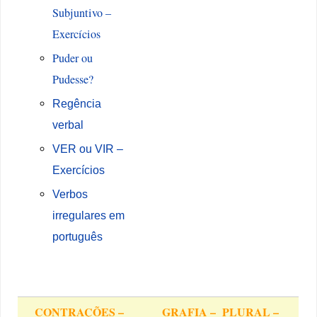
Subjuntivo –
Exercícios
Puder ou
Pudesse?
Regência
verbal
VER ou VIR –
Exercícios
Verbos
irregulares em
português
CONTRAÇÕES –
GRAFIA – PLURAL –