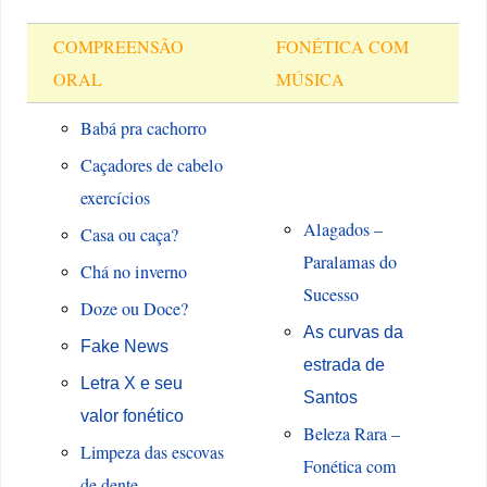
COMPREENSÃO
FONÉTICA COM
ORAL
MÚSICA
Babá pra cachorro
Caçadores de cabelo
exercícios
Alagados –
Casa ou caça?
Paralamas do
Chá no inverno
Sucesso
Doze ou Doce?
As curvas da
Fake News
estrada de
Letra X e seu
Santos
valor fonético
Beleza Rara –
Limpeza das escovas
Fonética com
de dente