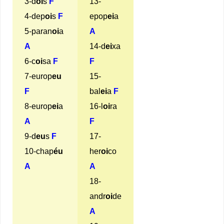
3-d
oi
s
F
13-
4-dep
oi
s
F
epop
ei
a
5-paran
oi
a
A
A
14-d
ei
xa
6-c
oi
sa
F
F
7-europ
eu
15-
F
bal
ei
a
F
8-europ
ei
a
16-l
oi
ra
A
F
9-d
eu
s
F
17-
10-chap
éu
her
oi
co
A
A
18-
andr
oi
de
A