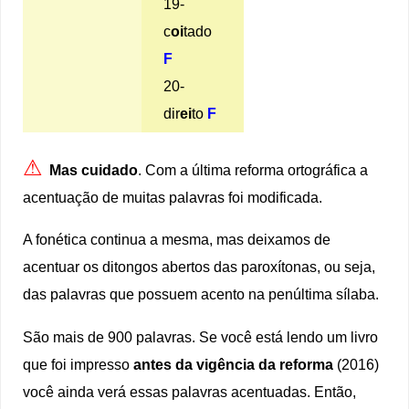
19-
c
oi
tado
F
20-
dir
ei
to
F
⚠
Mas cuidado
. Com a última reforma ortográfica a
acentuação de muitas palavras foi modificada.
A fonética continua a mesma, mas deixamos de
acentuar os ditongos abertos das paroxítonas, ou seja,
das palavras que possuem acento na penúltima sílaba.
São mais de 900 palavras. Se você está lendo um livro
que foi impresso
antes da vigência da reforma
(2016)
você ainda verá essas palavras acentuadas. Então,