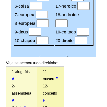
Veja se acertou tudo direitinho:
1-alugu
éi
s
11-
A
mus
eu
F
2-
12-
assembl
ei
a
conc
ei
to
A
F