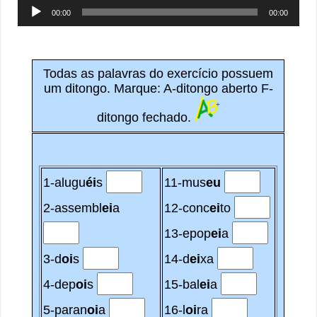
Tocador
00:00
00:00
de
áudio