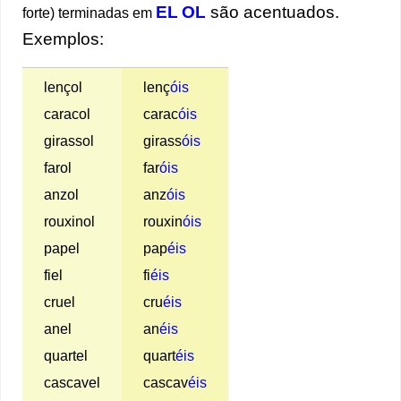
EL
OL
são acentuados.
forte) terminadas em
Exemplos:
lençol
lenç
óis
caracol
carac
óis
girassol
girass
óis
farol
far
óis
anzol
anz
óis
rouxinol
rouxin
óis
papel
pap
éis
fiel
fi
éis
cruel
cru
éis
anel
an
éis
quartel
quart
éis
cascavel
cascav
éis