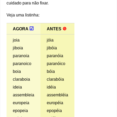
cuidado para não fixar.
Veja uma listinha:
☑
AGORA
ANTES
🚫
joia
jóia
jiboia
jibóia
paranoia
paranóia
paranoico
paranóico
boia
bóia
claraboia
clarabóia
ideia
idéia
assembleia
assembléia
europeia
européia
epopeia
epopéia