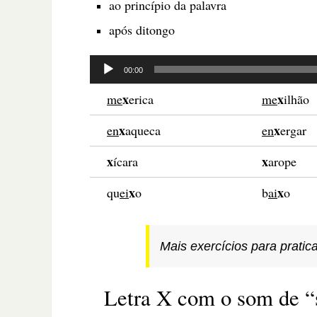
ao princípio da palavra
após ditongo
Tocador
00:00
de
x
x
me
erica
me
ilhão
áudio
x
x
en
aqueca
en
ergar
x
x
ícara
arope
x
x
qu
ei
o
b
ai
o
Mais exercícios para pratica
Letra X com o som de “s