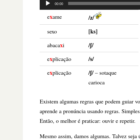
Tocador
00:00
de
x
e
ame
/z/
áudio
[ks]
sexo
/ʃ/
x
abaca
i
/s/
x
e
plicação
/ʃ/
x
e
plicação
– sotaque
carioca
Existem algumas regras que podem guiar v
aprende a pronúncia usando regras. Simples
Então, o melhor é praticar: ouvir e repetir.
Mesmo assim, damos algumas. Talvez seja út