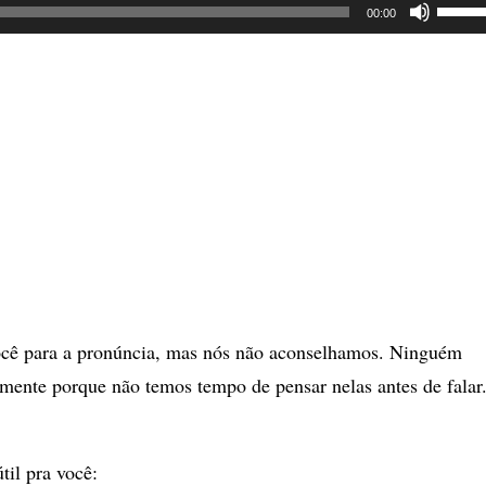
Use
00:00
as
setas
para
cima
ou
para
baixo
para
aume
ou
ocê para a pronúncia, mas nós não aconselhamos. Ninguém
dimin
mente porque não temos tempo de pensar nelas antes de falar
o
volum
il pra você: