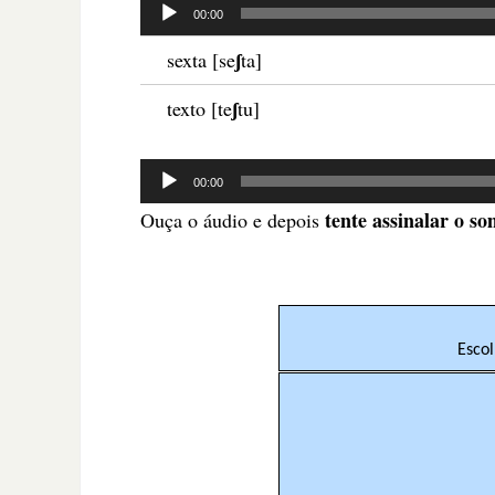
Tocador
00:00
de
ʃ
sexta [
se
ta]
áudio
ʃ
texto [
te
tu]
Tocador
00:00
de
tente assinalar o s
Ouça o áudio e depois
áudio