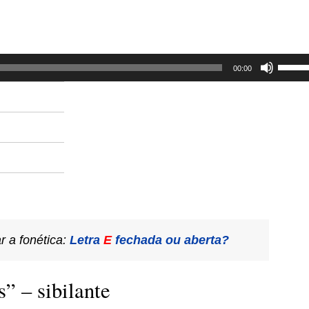
dimin
o
volum
Use
00:00
as
setas
para
cima
ou
para
baixo
para
r a fonética:
Letra
E
fechada ou aberta?
aume
ou
” – sibilante
dimin