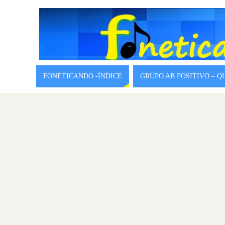
FONETICANDO -ÍNDICE
GRUPO AB POSITIVO – 