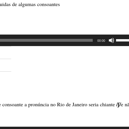
o
uidas de algumas consoantes
volum
Use
00:00
as
setas
para
cima
ou
para
baixo
/ʃ/
de consoante a pronúncia no Rio de Janeiro seria chiante
e n
para
aume
ou