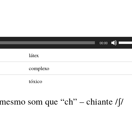
dimin
o
volum
Use
00:00
as
látex
setas
complexo
para
cima
tóxico
ou
para
 mesmo som que “ch” – chiante /ʃ/
baixo
para
aume
ou