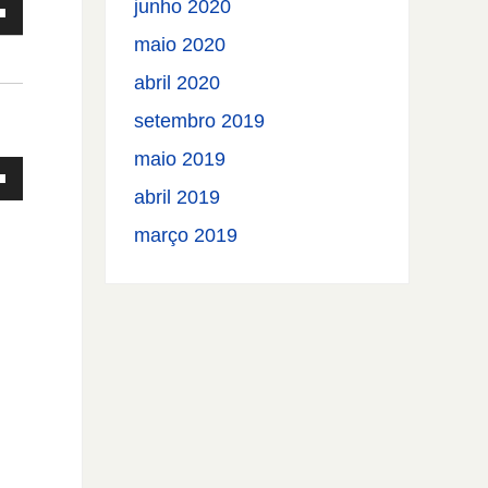
junho 2020
uir
maio 2020
e.
abril 2020
setembro 2019
maio 2019
abril 2019
março 2019
ntar
uir
e.
ntar