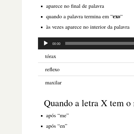
aparece no final de palavra
exo
quando a palavra termina em “
“
às vezes aparece no interior da palavra
Tocador
00:00
de
tórax
áudio
reflexo
maxilar
Quando a letra X tem o
após “me”
após “en”