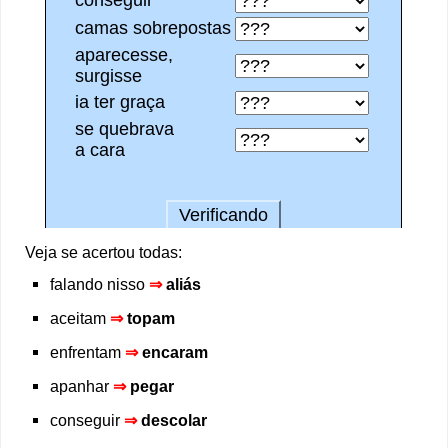
Veja se acertou todas:
falando nisso
⇒
aliás
aceitam
⇒
topam
enfrentam
⇒
encaram
apanhar
⇒
pegar
conseguir
⇒
descolar