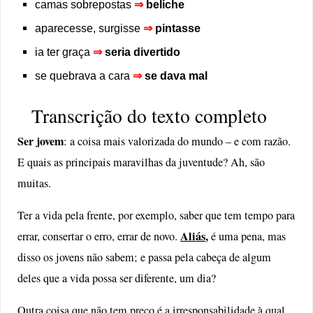
camas sobrepostas
⇒
beliche
aparecesse, surgisse
⇒
pintasse
ia ter graça
⇒
seria divertido
se quebrava a cara
⇒
se dava mal
Transcrição do texto completo
Ser jovem
: a coisa mais valorizada do mundo – e com razão.
E quais as principais maravilhas da juventude? Ah, são
muitas.
Ter a vida pela frente, por exemplo, saber que tem tempo para
Aliás
,
errar, consertar o erro, errar de novo.
é uma pena, mas
disso os jovens não sabem; e passa pela cabeça de algum
deles que a vida possa ser diferente, um dia?
Outra coisa que não tem preço é a irresponsabilidade à qual