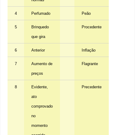
4
Perfumado
Peão
5
Brinquedo
Procedente
que gira
6
Anterior
Inflação
7
Aumento de
Flagrante
preços
8
Evidente,
Precedente
ato
comprovado
no
momento