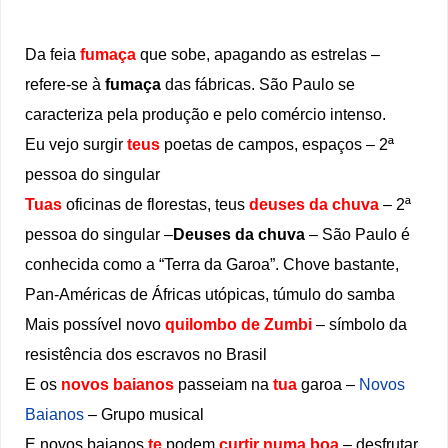
Da feia
fumaça
que sobe, apagando as estrelas –
refere-se à
fumaça
das fábricas. São Paulo se
caracteriza pela produção e pelo comércio intenso.
Eu vejo surgir
teus
poetas de campos, espaços – 2ª
pessoa do singular
Tuas
oficinas de florestas, teus
deuses da chuva
– 2ª
pessoa do singular –
Deuses da chuva
– São Paulo é
conhecida como a “Terra da Garoa”. Chove bastante,
Pan-Américas de Áfricas utópicas, túmulo do samba
Mais possível novo
quilombo de Zumbi
– símbolo da
resistência dos escravos no Brasil
E os
novos baianos
passeiam na
tua
garoa –
Novos
Baianos
– Grupo musical
E novos baianos
te
podem
curtir numa boa
– desfrutar