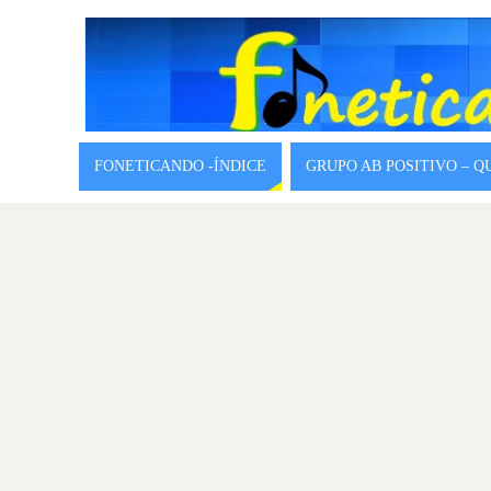
FONETICANDO -ÍNDICE
GRUPO AB POSITIVO – 