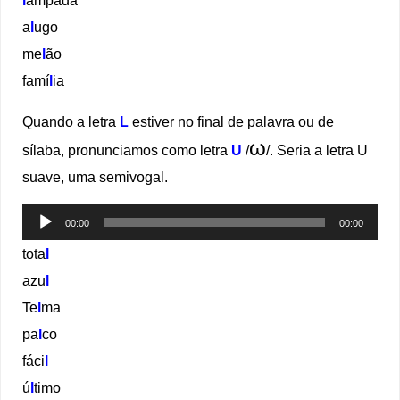
a
l
ugo
me
l
ão
famí
l
ia
Quando a letra
L
estiver no final de palavra ou de
ω
sílaba, pronunciamos como letra
U
/
/. Seria a letra U
suave, uma semivogal.
Tocador
00:00
00:00
de
tota
l
áudio
azu
l
Te
l
ma
pa
l
co
fáci
l
ú
l
timo