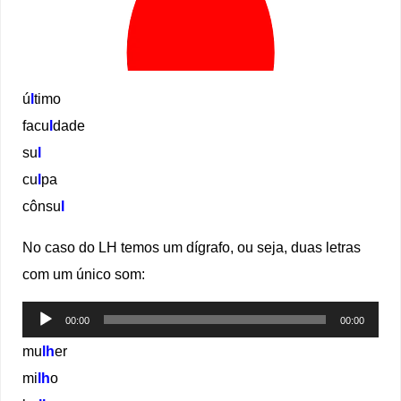
ú
l
timo
facu
l
dade
su
l
cu
l
pa
cônsu
l
No caso do LH temos um dígrafo, ou seja, duas letras
com um único som:
Tocador
00:00
00:00
de
mu
lh
er
áudio
mi
lh
o