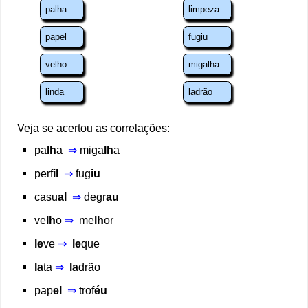
Veja se acertou as correlações:
pa
lh
a
⇒
miga
lh
a
perf
il
⇒
fug
iu
casu
al
⇒
degr
au
ve
lh
o
⇒
me
lh
or
le
ve
⇒
le
que
la
ta
⇒
la
drão
pap
el
⇒
trof
éu