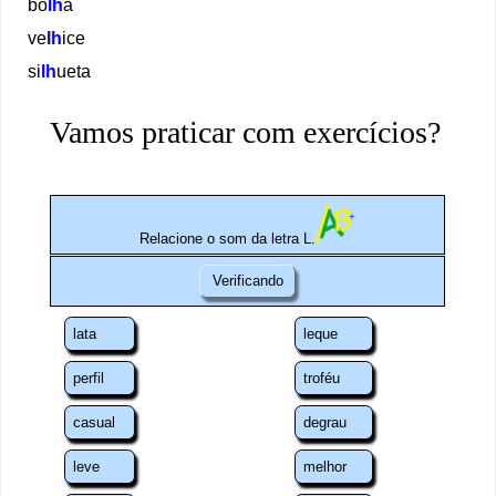
bo
lh
a
ve
l
h
ice
si
lh
ueta
Vamos praticar com exercícios?