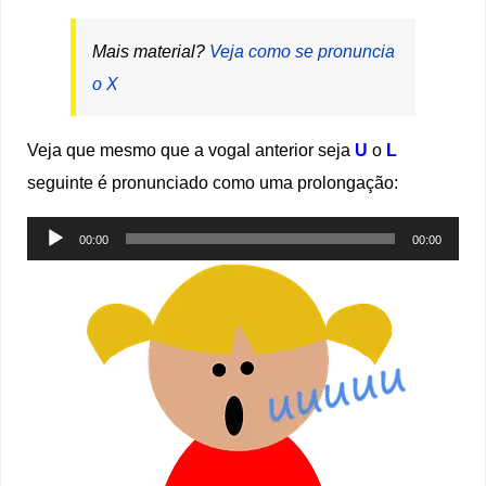
Mais material?
Veja como se pronuncia
o X
Veja que mesmo que a vogal anterior seja
U
o
L
seguinte é pronunciado como uma prolongação:
Tocador
00:00
00:00
de
áudio