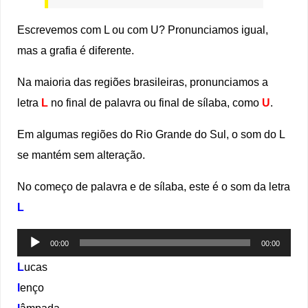
Escrevemos com L ou com U? Pronunciamos igual,
mas a grafia é diferente.
Na maioria das regiões brasileiras, pronunciamos a
letra
L
no final de palavra ou final de sílaba, como
U
.
Em algumas regiões do Rio Grande do Sul, o som do L
se mantém sem alteração.
No começo de palavra e de sílaba, este é o som da letra
L
Tocador
00:00
00:00
de
L
ucas
áudio
l
enço
l
âmpada