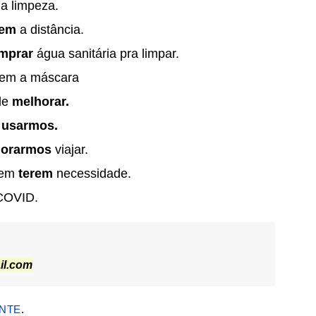
a limpeza.
rem
a distância.
mprar
água sanitária pra limpar.
uem a máscara
ele
melhorar.
s
usarmos.
dorarmos
viajar.
sem
terem
necessidade.
COVID.
il.com
NTE
.