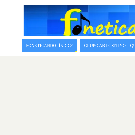
FONETICANDO -ÍNDICE
GRUPO AB POSITIVO – 