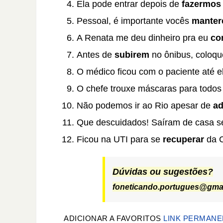
Ela pode entrar depois de
fazermos
Pessoal, é importante vocês
mante
A Renata me deu dinheiro pra eu
co
Antes de
subirem
no ônibus, coloq
O médico ficou com o paciente até 
O chefe trouxe máscaras para todo
Não podemos ir ao Rio apesar de
a
Que descuidados! Saíram de casa 
Ficou na UTI para se
recuperar
da 
Dúvidas ou sugestões?
foneticando.portugues@gma
ADICIONAR A FAVORITOS
LINK PERMANE