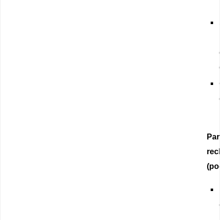
Par
rec
(po