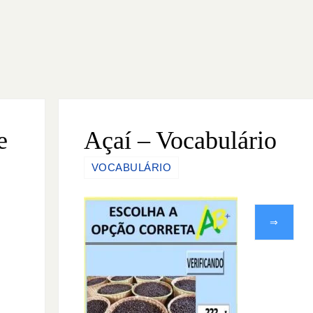
e
Açaí – Vocabulário
VOCABULÁRIO
⇒