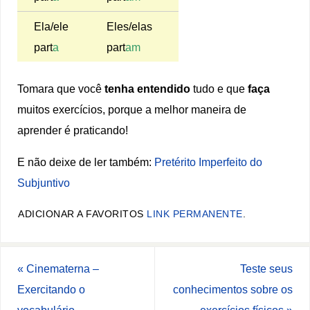
Ela/ele
Eles/elas
part
a
part
am
Tomara que você
tenha entendido
tudo e que
faça
muitos exercícios, porque a melhor maneira de
aprender é praticando!
E não deixe de ler também:
Pretérito Imperfeito do
Subjuntivo
ADICIONAR A FAVORITOS
LINK PERMANENTE
.
«
Cinematerna –
Teste seus
Exercitando o
conhecimentos sobre os
vocabulário
exercícios físicos
»