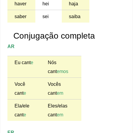
haver
hei
haja
saber
sei
saiba
Conjugação completa
AR
Eu cant
e
Nós
cant
emos
Você
Vocês
cant
e
cant
em
Ela/ele
Eles/elas
cant
e
cant
em
ER