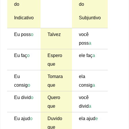
do
do
Indicativo
Subjuntivo
Eu poss
o
Talvez
você
poss
a
Eu faç
o
Espero
ele faç
a
que
Eu
Tomara
ela
consig
o
que
consig
a
Eu divid
o
Quero
você
que
divid
a
Eu ajud
o
Duvido
ela ajud
e
que