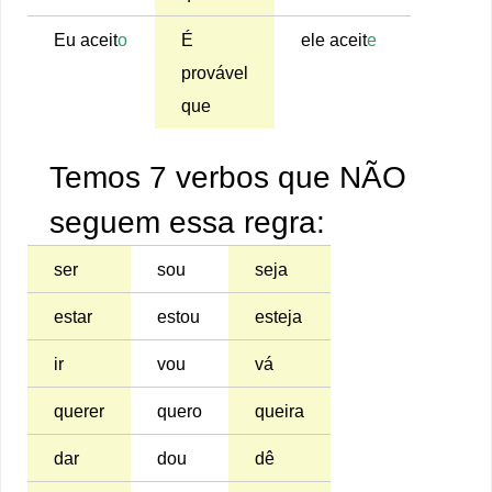
Eu aceit
o
É
ele aceit
e
provável
que
Temos 7 verbos que NÃO
seguem essa regra:
ser
sou
seja
estar
estou
esteja
ir
vou
vá
querer
quero
queira
dar
dou
dê