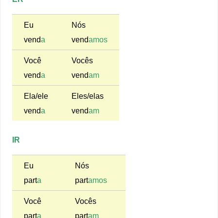
Eu
Nós
vend
a
vend
amos
Você
Vocês
vend
a
vend
am
Ela/ele
Eles/elas
vend
a
vend
am
IR
Eu
Nós
part
a
part
amos
Você
Vocês
part
a
part
am